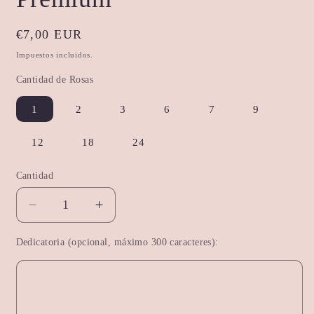
Precio
€7,00 EUR
habitual
Impuestos incluidos.
Cantidad de Rosas
1
2
3
6
7
9
12
18
24
Cantidad
Reducir
Aumentar
cantidad
cantidad
Dedicatoria (opcional, máximo 300 caracteres):
para
para
Ramo
Ramo
de
de
Rosas
Rosas
Amarillas
Amarillas