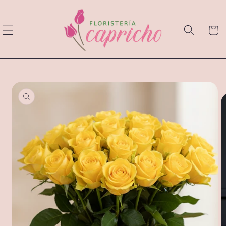
Ir
directamente
al contenido
Carrito
Ir
directamente
a la
información
del producto